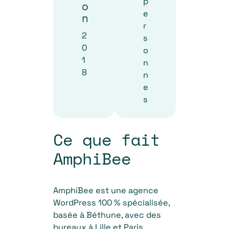
p
o
e
n
r
2
s
0
o
1
n
8
n
e
s
Ce que fait
AmphiBee
AmphiBee est une agence
WordPress 100 % spécialisée,
basée à Béthune, avec des
bureaux à Lille et Paris.