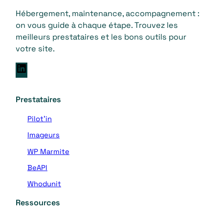
Hébergement, maintenance, accompagnement :
on vous guide à chaque étape. Trouvez les
meilleurs prestataires et les bons outils pour
votre site.
L
i
n
Prestataires
k
e
Pilot’in
d
Imageurs
I
n
WP Marmite
BeAPI
Whodunit
Ressources