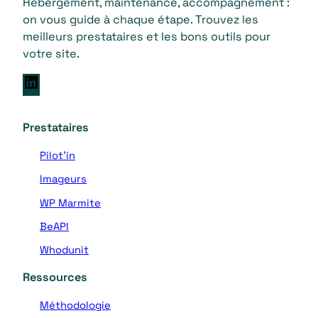
Hébergement, maintenance, accompagnement :
on vous guide à chaque étape. Trouvez les
meilleurs prestataires et les bons outils pour
votre site.
L
i
n
Prestataires
k
e
Pilot’in
d
Imageurs
I
n
WP Marmite
BeAPI
Whodunit
Ressources
Méthodologie