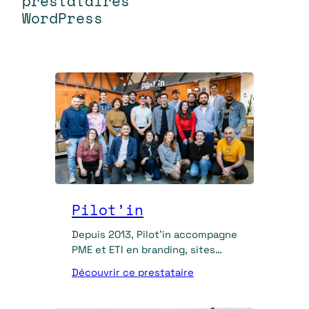
prestataires
n
WordPress
Pilot’in
Depuis 2013, Pilot’in accompagne
PME et ETI en branding, sites
WordPress, prospection digitale
Découvrir ce prestataire
et formations.