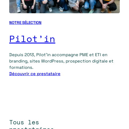
NOTRE SÉLECTION
Pilot’in
Depuis 2013, Pilot’in accompagne PME et ETI en
branding, sites WordPress, prospection digitale et
formations.
Découvrir ce prestataire
:
P
i
l
o
t
’
Tous les
i