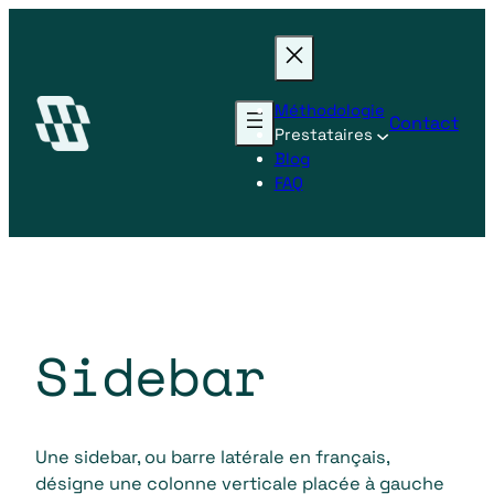
Aller
au
contenu
Méthodologie
Contact
Prestataires
Blog
FAQ
Sidebar
Une sidebar, ou barre latérale en français,
désigne une colonne verticale placée à gauche