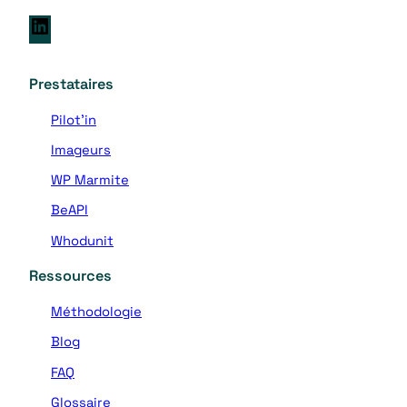
L
i
n
Prestataires
k
e
Pilot’in
d
Imageurs
I
n
WP Marmite
BeAPI
Whodunit
Ressources
Méthodologie
Blog
FAQ
Glossaire