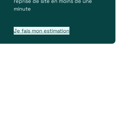
reprise de site en moins de une
minute
Je fais mon estimation