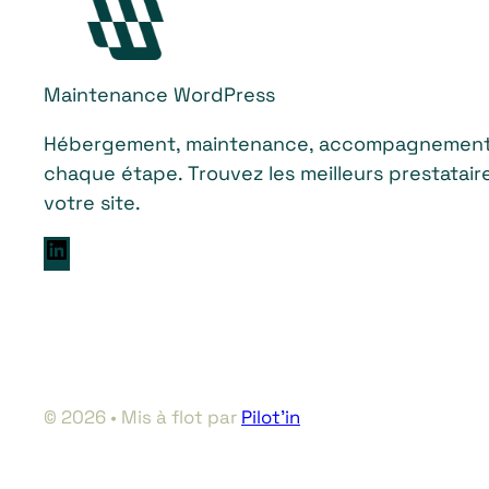
Maintenance WordPress
Hébergement, maintenance, accompagnement 
chaque étape. Trouvez les meilleurs prestataire
votre site.
L
i
n
k
e
d
© 2026 • Mis à flot par
Pilot’in
I
n