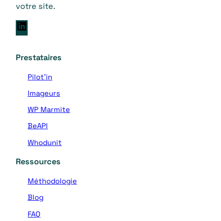
votre site.
L
i
n
Prestataires
k
e
Pilot’in
d
Imageurs
I
n
WP Marmite
BeAPI
Whodunit
Ressources
Méthodologie
Blog
FAQ