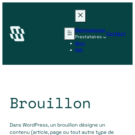
Aller
au
contenu
Méthodologie
Contact
Prestataires
Blog
FAQ
Brouillon
Dans WordPress, un brouillon désigne un
contenu (article, page ou tout autre type de