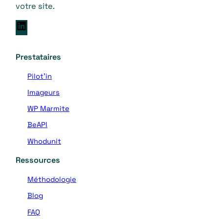
votre site.
L
i
n
Prestataires
k
e
Pilot’in
d
Imageurs
I
n
WP Marmite
BeAPI
Whodunit
Ressources
Méthodologie
Blog
FAQ