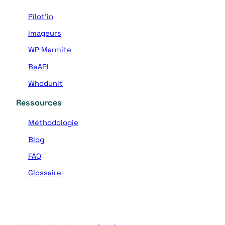
k
e
Pilot’in
d
Imageurs
I
n
WP Marmite
BeAPI
Whodunit
Ressources
Méthodologie
Blog
FAQ
Glossaire