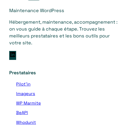
Maintenance WordPress
Hébergement, maintenance, accompagnement :
on vous guide à chaque étape. Trouvez les
meilleurs prestataires et les bons outils pour
votre site.
L
i
n
Prestataires
k
e
Pilot’in
d
Imageurs
I
n
WP Marmite
BeAPI
Whodunit